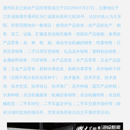
通州区农之助农产品经营部成立于2022年07月27日，注册地位于
江苏省南通市通州区兴仁镇葛长路村七组38号，法定代表人为王东
阳。经营范围包括一般项目：食用农产品批发；农产品的生产、销
售、加工、运输、贮藏及其他相关服务；初级农产品收购；食用农
产品零售；农、林、牧、副、渔业专业机械的销售；牲畜销售；日
用百货销售；二手日用百货销售；礼品花卉销售；塑料制品销售；
金属材料销售；汽车销售；水产品批发；水产品零售；五金产品批
发；五金产品零售；新鲜水果批发；新鲜水果零售；农作物种子经
营（仅限不再分装的包装种子）；技术服务、技术开发、技术咨
询、技术交流、技术转让、技术推广；花卉种植；园艺产品种植；
水果种植；农业机械服务；机械设备销售；农业机械销售；农业机
械租赁；二手车经纪；二手车鉴定评估；二手车交易市场经营（除
依法须经批准的项目外，凭营业执照依法自主开展经营活动）