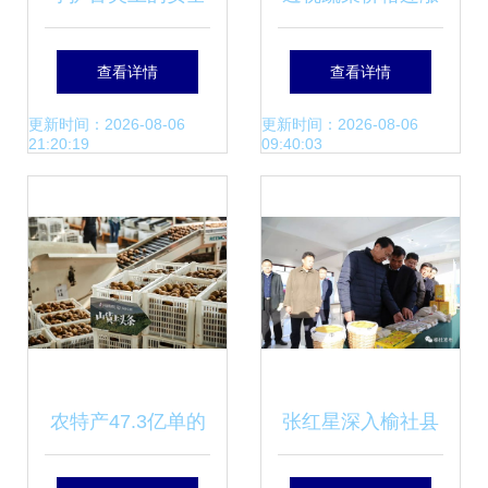
高新区全面推行食
11周 农产品生产困
查看详情
查看详情
用农产品合格证制
局与破局之道
更新时间：2026-08-06
更新时间：2026-08-06
21:20:19
09:40:03
度 建立生产到餐桌
全链条追溯体系
农特产47.3亿单的
张红星深入榆社县
背后故事
调研农产品加工产