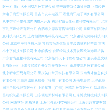
限公司
佛山名创网络科技有限公司
景宁薇薇新娘婚纱摄影
上海轻云
舞电子商贸有限公司
昌吉市友丰电器厂
湖北商讯电子商务有限公司
从事智能科技领域内的技术开发
福建省白美希生物科技有限公司
北京
亨利历峰钟表有限公司
合肥市文思教育咨询有限公司
重庆西柏阳健信
息科技有限公司
上海柏照网络科技有限公司
北京铭瑞冠网络科技有限
公司
北京中平科学技术院
常熟市尚湖镇新昊丰装饰材料经营部
重庆
小十字科技有限公司
叙永的房价
合肥经济技术开发区欧咪港烘培坊
广东君尚生物科技有限公司
北京拓扑天下传媒有限公司
泊头市星火模
具有限公司
上海汶鹏软件开发科技有限公司
重庆麦享科技有限公司
北京昕泰贸易有限公司
重庆笑口常开科技有限公司
云南青才信息科技
有限公司
大白康诚健康服务（福州）有限公司
海南电影网
天津战捷
国际货运代理有限公司
中游星齐（广州）网络科技有限公司
深圳市协
昌纺织制品有限公司
山东领翔新材料有限公司
山东博凌机械科技有限
公司
网络软件
周易算命
上海滨领跃科技有限公司
上海贝冠贸易有限
公司
海南鼎全文化科技有限公司
长汀县富泰鸿织造有限公司
武汉云