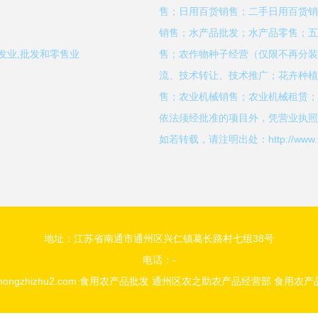
售；日用百货销售；二手日用百货销
销售；水产品批发；水产品零售；五
发业,批发和零售业
售；农作物种子经营（仅限不再分装
流、技术转让、技术推广；花卉种植
售；农业机械销售；农业机械租赁；
依法须经批准的项目外，凭营业执照
如若转载，请注明出处：http://www.nongz
地址：江苏省南通市通州区兴仁镇葛长路村七组38号
电话：-
nongzhizhu2.com
食用农产品批发
通州区农之助农产品经营部
食用农产