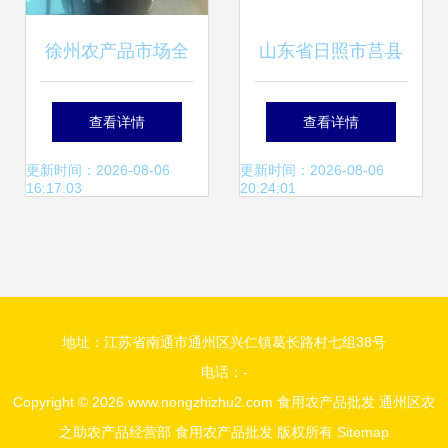
徐州农产品市场全
山东省日照市莒县
览 从批发到零售的
腾达农产品公司 优
查看详情
查看详情
价格动态与厂家直
质农产品批发供应
更新时间：2026-08-06
更新时间：2026-08-06
16:17:03
20:24:01
供
与市场价格解析
地址：江苏省南通市通州区兴仁镇葛长路村七组38号
电话：-
Copyright © 2026
www.nongzhizhu2.com
食用农产品批发
通州区农
之助农产品经营部
食用农产品批发
版权所有
Sitemap