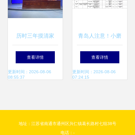
历时三年摸清家
青岛人注意！小磨
底，威海农产品生
香油、饼干……又
查看详情
查看详情
产迈向精准植基新
一批食品抽检不合
更新时间：2026-08-06
更新时间：2026-08-06
08:55:37
07:24:15
高地
格！
地址：江苏省南通市通州区兴仁镇葛长路村七组38号
电话：-